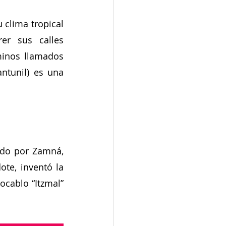
 clima tropical 
r sus calles 
minos llamados 
tunil) es una 
ado por Zamná, 
te, inventó la 
ocablo “Itzmal” 