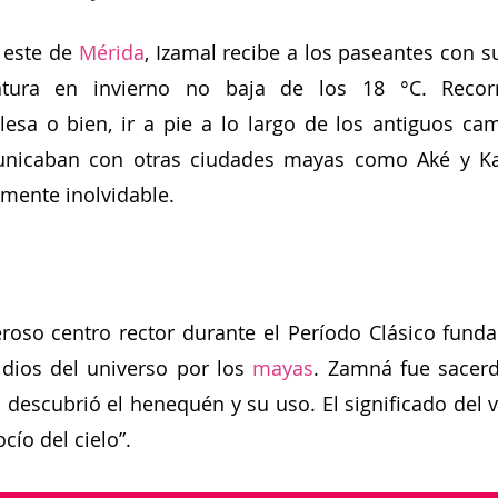
 este de 
Mérida
, Izamal recibe a los paseantes con su
tura en invierno no baja de los 18 °C. Recorre
esa o bien, ir a pie a lo largo de los antiguos ca
unicaban con otras ciudades mayas como Aké y Kan
amente inolvidable.
roso centro rector durante el Período Clásico fund
ios del universo por los 
mayas
. Zamná fue sacerdo
s; descubrió el henequén y su uso. El significado del v
cío del cielo”.