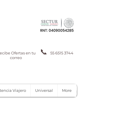
📞
ecibe Ofertas en tu
55 6515 3744
correo
tencia Viajero
Universal
More