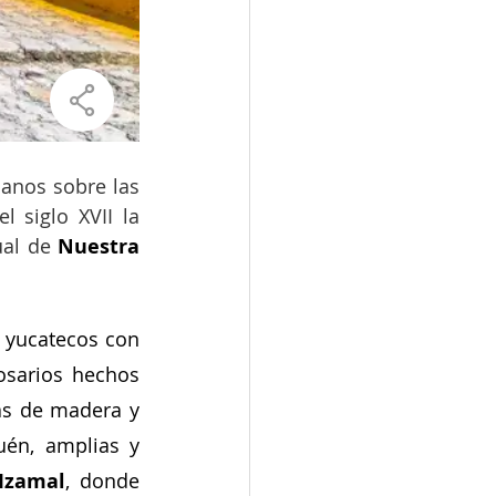
anos sobre las 
 siglo XVII la 
ual de 
Nuestra 
 yucatecos con 
osarios hechos 
as de madera y 
én, amplias y 
 Izamal
, donde 