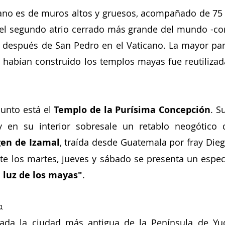
cano es de muros altos y gruesos, acompañado de 75 
 el segundo atrio cerrado más grande del mundo -co
 después de San Pedro en el Vaticano. La mayor part
 habían construido los templos mayas fue reutilizada
unto está el
 Templo de la Purísima Concepción
. S
 y en su interior sobresale un retablo neogótico q
gen de Izamal
, traída desde Guatemala por fray Dieg
te los martes, jueves y sábado se presenta un espect
a luz de los mayas"
.
a
rada la ciudad más antigua de la Península de Yuc