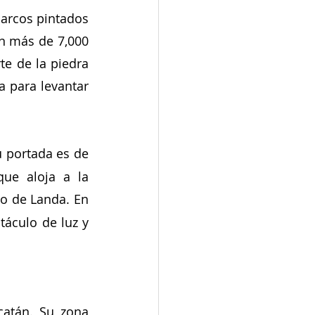
arcos pintados 
n más de 7,000 
e de la piedra 
 para levantar 
u portada es de 
ue aloja a la 
o de Landa. En 
áculo de luz y 
atán. Su zona 