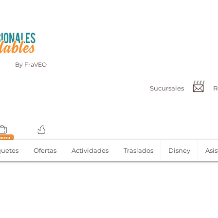
By FraVEO
📨
Sucursales
R
uetes
Ofertas
Actividades
Traslados
Disney
Asis