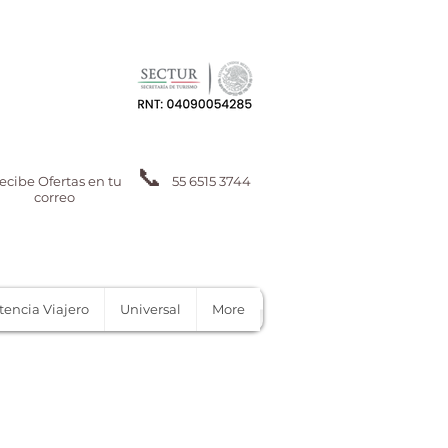
📞
ecibe Ofertas en tu
55 6515 3744
correo
tencia Viajero
Universal
More