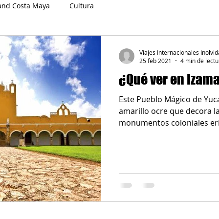
and Costa Maya
Cultura
Viajes Internacionales Inolvid
25 feb 2021
4 min de lectu
¿Qué ver en Izam
Este Pueblo Mágico de Yuca
amarillo ocre que decora l
monumentos coloniales eri