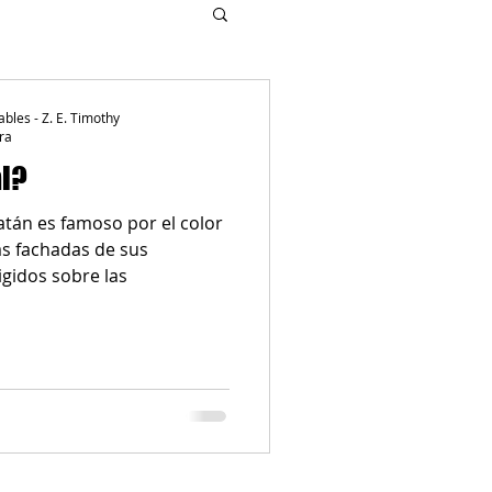
ables - Z. E. Timothy
ra
al?
tán es famoso por el color
as fachadas de sus
gidos sobre las