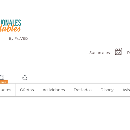
By FraVEO
📨
Sucursales
R
uetes
Ofertas
Actividades
Traslados
Disney
Asis