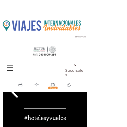
By FraVEO
📞
Sucursale
s
#hotelesyvuelos