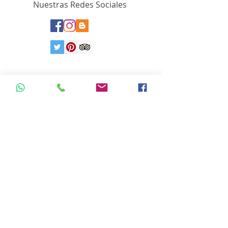
Nuestras Redes Sociales
Correo Electrónico
info.viajesinterinolvidables@gmail.com
Copyright ©
2020-2024
Viajes Internacionales Inolvidables. TM
www.viajesinternacionalesinolvidables.com
Es una es una sucursal de
www.fraveo.com
Es Socio Activo de la Asociación Mexicana
de Agencias de Viajes de la Ciudad de
México.
AMAV CDMX