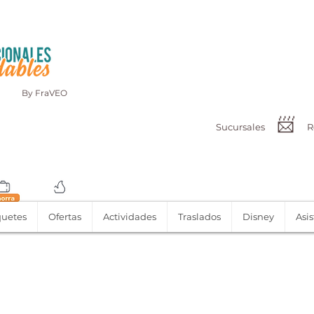
By FraVEO
📨
Sucursales
R
uetes
Ofertas
Actividades
Traslados
Disney
Asis