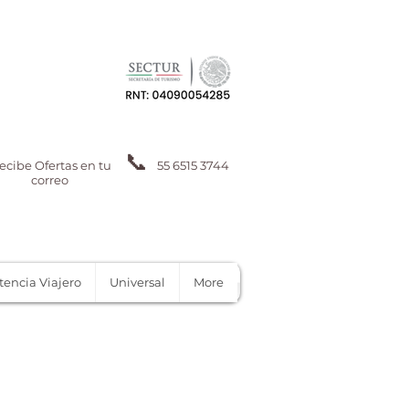
📞
ecibe Ofertas en tu
55 6515 3744
correo
tencia Viajero
Universal
More