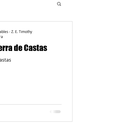
ables - Z. E. Timothy
ra
erra de Castas
astas