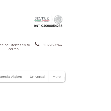
📞
ecibe Ofertas en tu
55 6515 3744
correo
tencia Viajero
Universal
More