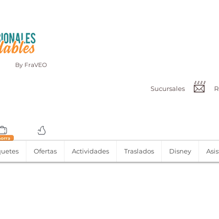
By FraVEO
📨
Sucursales
R
uetes
Ofertas
Actividades
Traslados
Disney
Asis