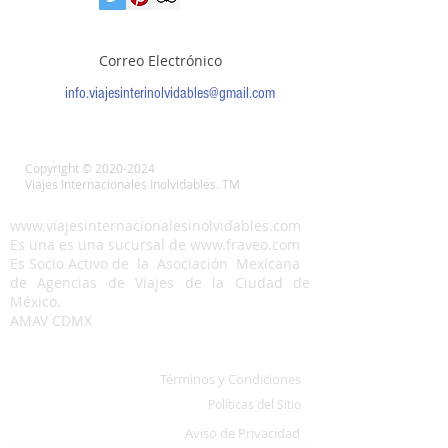
Correo Electrónico
info.viajesinterinolvidables@gmail.com
Copyright ©
2020-2024
Viajes Internacionales Inolvidables. TM
www.viajesinternacionalesinolvidables.com
Es una es una sucursal de
www.fraveo.com
Es Socio Activo de la Asociación Mexicana
de Agencias de Viajes de la Ciudad de
México.
AMAV CDMX
Términos y Condiciones
Políticas del Sitio
Aviso de Privacidad