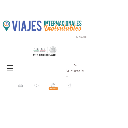
By FraVEO
📞
Sucursale
s