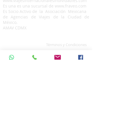
www.viajesinternacionalesinolvidables.com
Es una es una sucursal de
www.fraveo.com
Es Socio Activo de la Asociación Mexicana
de Agencias de Viajes de la Ciudad de
México.
AMAV CDMX
Términos y Condiciones
Políticas del Sitio
Aviso de Privacidad