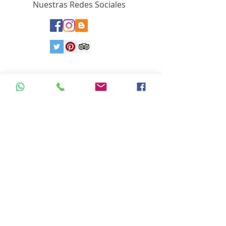
Nuestras Redes Sociales
Correo Electrónico
info.viajesinterinolvidables@gmail.com
Copyright ©
2020-2024
Viajes Internacionales Inolvidables. TM
www.viajesinternacionalesinolvidables.com
Es una es una sucursal de
www.fraveo.com
Es Socio Activo de la Asociación Mexicana
de Agencias de Viajes de la Ciudad de
México.
AMAV CDMX