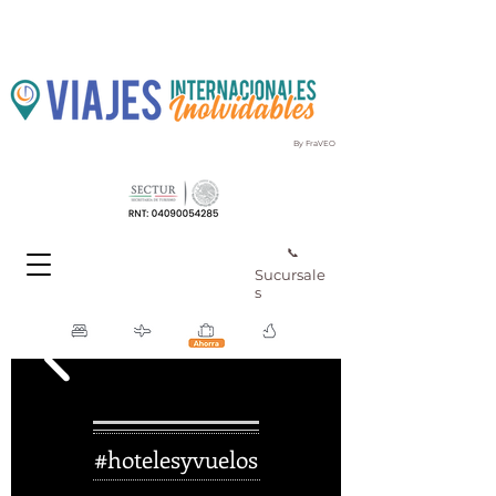
By FraVEO
📞
Sucursale
s
#hotelesyvuelos